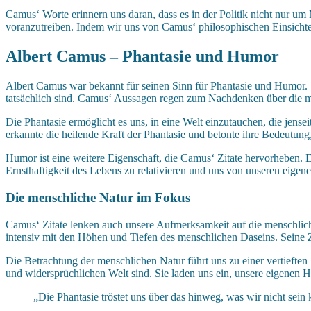
Camus‘ Worte erinnern uns daran, dass es in der Politik nicht nur u
voranzutreiben. Indem wir uns von Camus‘ philosophischen Einsichten 
Albert Camus – Phantasie und Humor
Albert Camus war bekannt für seinen Sinn für Phantasie und Humor. S
tatsächlich sind. Camus‘ Aussagen regen zum Nachdenken über die me
Die Phantasie ermöglicht es uns, in eine Welt einzutauchen, die jens
erkannte die heilende Kraft der Phantasie und betonte ihre Bedeutu
Humor ist eine weitere Eigenschaft, die Camus‘ Zitate hervorheben.
Ernsthaftigkeit des Lebens zu relativieren und uns von unseren eigen
Die menschliche Natur im Fokus
Camus‘ Zitate lenken auch unsere Aufmerksamkeit auf die menschlich
intensiv mit den Höhen und Tiefen des menschlichen Daseins. Seine Z
Die Betrachtung der menschlichen Natur führt uns zu einer vertieften
und widersprüchlichen Welt sind. Sie laden uns ein, unsere eigenen 
„Die Phantasie tröstet uns über das hinweg, was wir nicht sein