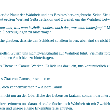
 die Natur der Wahrheit und des Besitzes hervorgebracht. Seine Zitate
gt großen Wert auf Selbstreflexion und Zweifel, um die Wahrheit fortw
 nur das, was man festhält, sondern auch das, was man hinterfragt.“
Mi
d Überzeugungen zu hinterfragen.
he glauben, dass sie den Schlüssel zu allem haben, aber sind sie nich
iellen Gütern uns nicht zwangsläufig zur Wahrheit führt. Vielmehr ford
hrenen Ansichten zu hinterfragen.
les Thema in Camus‘ Werken. Er lädt uns dazu ein, uns kontinuierlich
es Zitat von Camus präsentieren:
n, dich kennenzulernen.“ – Albert Camus
m nicht nur an der Oberfläche des Lebens zu kratzen, sondern darunter 
zes erinnern uns daran, dass die Suche nach Wahrheit oft mit Zweifeln
rn und unsere eigene Erkenntnisreise antreten.