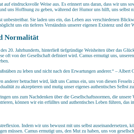
auf eindrucksvolle Weise aus. Es erinnert uns daran, dass wir uns so
n und uns Hoffnung zu geben, während der Humor uns hilft, uns selbst n
bestreitbar. Sie laden uns ein, das Leben aus verschiedenen Blickwink
licht uns ein tieferes Verständnis unserer eigenen Existenz und der 
d Normalität
des 20. Jahrhunderts, hinterließ tiefgründige Weisheiten über das Glüc
e oft von der Gesellschaft definiert wird. Camus ermutigt uns, unser
eben.
aßstäben zu leben und nicht nach den Erwartungen anderer.“ – Albert
gen anderer betrachtet wird, lädt uns Camus ein, uns von diesen Fessel
idualität zu akzeptieren und mutig unser eigenes authentisches Selbst zu
bringen uns zum Nachdenken über die Gesellschaftsnormen, die unser
trieren, können wir ein erfülltes und authentisches Leben führen, das
bstreflexion. Indem wir uns bewusst mit uns selbst auseinandersetzen,
gen müssen. Camus ermutigt uns, den Mut zu haben, uns von gesellsc