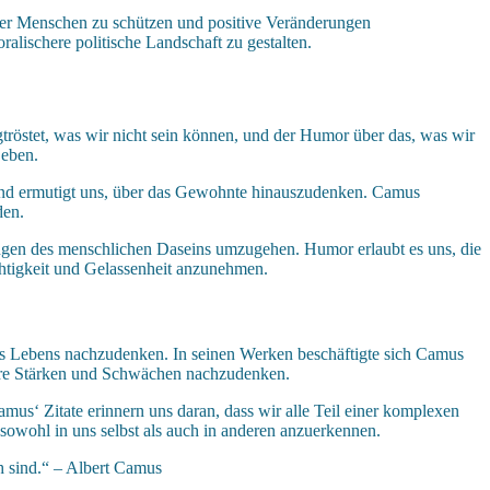
 der Menschen zu schützen und positive Veränderungen
alischere politische Landschaft zu gestalten.
tröstet, was wir nicht sein können, und der Humor über das, was wir
Leben.
en und ermutigt uns, über das Gewohnte hinauszudenken. Camus
den.
ungen des menschlichen Daseins umzugehen. Humor erlaubt es uns, die
ichtigkeit und Gelassenheit anzunehmen.
es Lebens nachzudenken. In seinen Werken beschäftigte sich Camus
nsere Stärken und Schwächen nachzudenken.
mus‘ Zitate erinnern uns daran, dass wir alle Teil einer komplexen
sowohl in uns selbst als auch in anderen anzuerkennen.
ch sind.“ – Albert Camus