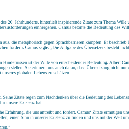
 des 20. Jahrhunderts, hinterließ inspirierende Zitate zum Thema Wille
erausforderungen einhergehen. Camus betonte die Bedeutung des Willen
aus, die metaphorisch gegen Sprachbarrieren kämpfen. Er beschrieb Üb
en fördern. Camus sagte: „Die Aufgabe des Übersetzers besteht nicht 
Hindernissen ist der Wille von entscheidender Bedeutung. Albert Cam
ngen stellen. Sie erinnern uns auch daran, dass Übersetzung nicht nur
lt unseres globalen Lebens zu schätzen.
t. Seine Zitate regen zum Nachdenken über die Bedeutung des Lebenssi
ür unsere Existenz hat.
e Erfahrung, die uns antreibt und fordert. Camus‘ Zitate ermutigen un
elfen, einen Sinn in unserer Existenz zu finden und uns mit der Welt u
hren.“