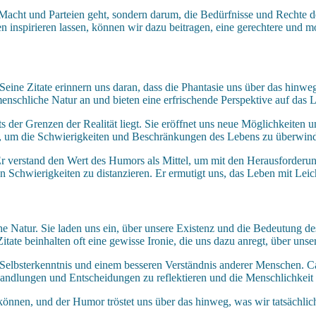
m Macht und Parteien geht, sondern darum, die Bedürfnisse und Rechte
inspirieren lassen, können wir dazu beitragen, eine gerechtere und mor
eine Zitate erinnern uns daran, dass die Phantasie uns über das hinweg
nschliche Natur an und bieten eine erfrischende Perspektive auf das 
eits der Grenzen der Realität liegt. Sie eröffnet uns neue Möglichkeit
ng, um die Schwierigkeiten und Beschränkungen des Lebens zu überwin
 Er verstand den Wert des Humors als Mittel, um mit den Herausforder
en Schwierigkeiten zu distanzieren. Er ermutigt uns, das Leben mit Le
e Natur. Sie laden uns ein, über unsere Existenz und die Bedeutung d
itate beinhalten oft eine gewisse Ironie, die uns dazu anregt, über u
 Selbsterkenntnis und einem besseren Verständnis anderer Menschen. Ca
Handlungen und Entscheidungen zu reflektieren und die Menschlichkeit 
 können, und der Humor tröstet uns über das hinweg, was wir tatsächli