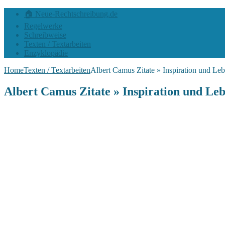
🏠 Neue-Rechtschreibung.de
Regelwerke
Schreibweise
Texten / Textarbeiten
Enzyklopädie
Home
Texten / Textarbeiten
Albert Camus Zitate » Inspiration und Le
Albert Camus Zitate » Inspiration und Le