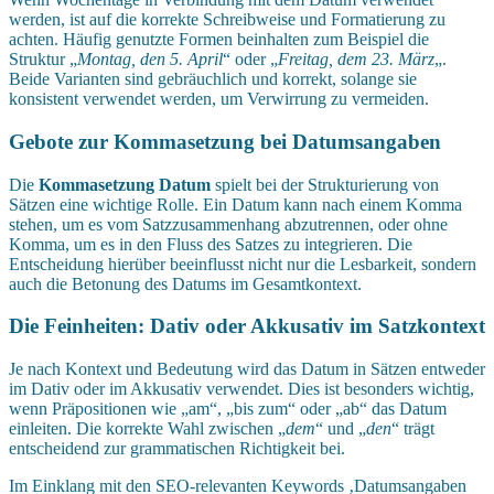
werden, ist auf die korrekte Schreibweise und Formatierung zu
achten. Häufig genutzte Formen beinhalten zum Beispiel die
Struktur „
Montag, den 5. April
“ oder „
Freitag, dem 23. März
„.
Beide Varianten sind gebräuchlich und korrekt, solange sie
konsistent verwendet werden, um Verwirrung zu vermeiden.
Gebote zur Kommasetzung bei Datumsangaben
Die
Kommasetzung Datum
spielt bei der Strukturierung von
Sätzen eine wichtige Rolle. Ein Datum kann nach einem Komma
stehen, um es vom Satzzusammenhang abzutrennen, oder ohne
Komma, um es in den Fluss des Satzes zu integrieren. Die
Entscheidung hierüber beeinflusst nicht nur die Lesbarkeit, sondern
auch die Betonung des Datums im Gesamtkontext.
Die Feinheiten: Dativ oder Akkusativ im Satzkontext
Je nach Kontext und Bedeutung wird das Datum in Sätzen entweder
im Dativ oder im Akkusativ verwendet. Dies ist besonders wichtig,
wenn Präpositionen wie „am“, „bis zum“ oder „ab“ das Datum
einleiten. Die korrekte Wahl zwischen „
dem
“ und „
den
“ trägt
entscheidend zur grammatischen Richtigkeit bei.
Im Einklang mit den SEO-relevanten Keywords ‚Datumsangaben