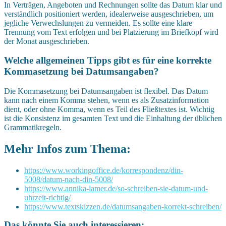
In Verträgen, Angeboten und Rechnungen sollte das Datum klar und
verständlich positioniert werden, idealerweise ausgeschrieben, um
jegliche Verwechslungen zu vermeiden. Es sollte eine klare
Trennung vom Text erfolgen und bei Platzierung im Briefkopf wird
der Monat ausgeschrieben.
Welche allgemeinen Tipps gibt es für eine korrekte
Kommasetzung bei Datumsangaben?
Die Kommasetzung bei Datumsangaben ist flexibel. Das Datum
kann nach einem Komma stehen, wenn es als Zusatzinformation
dient, oder ohne Komma, wenn es Teil des Fließtextes ist. Wichtig
ist die Konsistenz im gesamten Text und die Einhaltung der üblichen
Grammatikregeln.
Mehr Infos zum Thema:
https://www.workingoffice.de/korrespondenz/din-
5008/datum-nach-din-5008/
https://www.annika-lamer.de/so-schreiben-sie-datum-und-
uhrzeit-richtig/
https://www.textskizzen.de/datumsangaben-korrekt-schreiben/
Das könnte Sie auch interessieren: