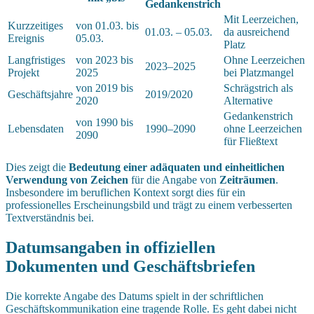
Gedankenstrich
Mit Leerzeichen,
Kurzzeitiges
von 01.03. bis
01.03. – 05.03.
da ausreichend
Ereignis
05.03.
Platz
Langfristiges
von 2023 bis
Ohne Leerzeichen
2023–2025
Projekt
2025
bei Platzmangel
von 2019 bis
Schrägstrich als
Geschäftsjahre
2019/2020
2020
Alternative
Gedankenstrich
von 1990 bis
Lebensdaten
1990–2090
ohne Leerzeichen
2090
für Fließtext
Dies zeigt die
Bedeutung einer adäquaten und einheitlichen
Verwendung von Zeichen
für die Angabe von
Zeiträumen
.
Insbesondere im beruflichen Kontext sorgt dies für ein
professionelles Erscheinungsbild und trägt zu einem verbesserten
Textverständnis bei.
Datumsangaben in offiziellen
Dokumenten und Geschäftsbriefen
Die korrekte Angabe des Datums spielt in der schriftlichen
Geschäftskommunikation eine tragende Rolle. Es geht dabei nicht