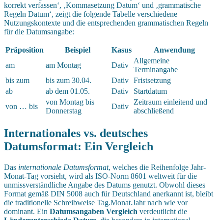
korrekt verfassen‘, ‚Kommasetzung Datum‘ und ‚grammatische
Regeln Datum‘, zeigt die folgende Tabelle verschiedene
Nutzungskontexte und die entsprechenden grammatischen Regeln
für die Datumsangabe:
Präposition
Beispiel
Kasus
Anwendung
Allgemeine
am
am Montag
Dativ
Terminangabe
bis zum
bis zum 30.04.
Dativ
Fristsetzung
ab
ab dem 01.05.
Dativ
Startdatum
von Montag bis
Zeitraum einleitend und
von … bis
Dativ
Donnerstag
abschließend
Internationales vs. deutsches
Datumsformat: Ein Vergleich
Das
internationale Datumsformat
, welches die Reihenfolge Jahr-
Monat-Tag vorsieht, wird als ISO-Norm 8601 weltweit für die
unmissverständliche Angabe des Datums genutzt. Obwohl dieses
Format gemäß DIN 5008 auch für Deutschland anerkannt ist, bleibt
die traditionelle Schreibweise Tag.Monat.Jahr nach wie vor
dominant. Ein
Datumsangaben Vergleich
verdeutlicht die