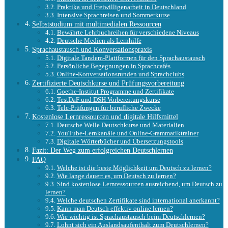
Praktika und Freiwilligenarbeit in Deutschland
Intensive Sprachreisen und Sommerkurse
Selbststudium mit multimedialen Ressourcen
Bewährte Lehrbuchreihen für verschiedene Niveaus
Deutsche Medien als Lernhilfe
Sprachaustausch und Konversationspraxis
Digitale Tandem-Plattformen für den Sprachaustausch
Persönliche Begegnungen in Sprachcafés
Online-Konversationsrunden und Sprachclubs
Zertifizierte Deutschkurse und Prüfungsvorbereitung
Goethe-Institut Programme und Zertifikate
TestDaF und DSH Vorbereitungskurse
Telc-Prüfungen für berufliche Zwecke
Kostenlose Lernressourcen und digitale Hilfsmittel
Deutsche Welle Deutschkurse und Materialien
YouTube-Lernkanäle und Online-Grammatiktrainer
Digitale Wörterbücher und Übersetzungstools
Fazit: Der Weg zum erfolgreichen Deutschlernen
FAQ
Welche ist die beste Möglichkeit um Deutsch zu lernen?
Wie lange dauert es, um Deutsch zu lernen?
Sind kostenlose Lernressourcen ausreichend, um Deutsch zu
lernen?
Welche deutschen Zertifikate sind international anerkannt?
Kann man Deutsch effektiv online lernen?
Wie wichtig ist Sprachaustausch beim Deutschlernen?
Lohnt sich ein Auslandsaufenthalt zum Deutschlernen?