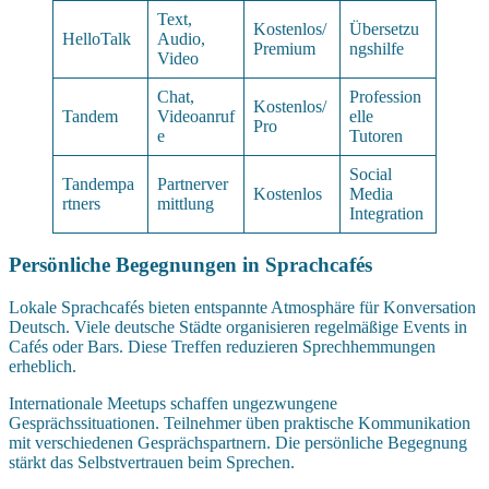
Text,
Kostenlos/
Übersetzu
HelloTalk
Audio,
Premium
ngshilfe
Video
Chat,
Profession
Kostenlos/
Tandem
Videoanruf
elle
Pro
e
Tutoren
Social
Tandempa
Partnerver
Kostenlos
Media
rtners
mittlung
Integration
Persönliche Begegnungen in Sprachcafés
Lokale Sprachcafés bieten entspannte Atmosphäre für Konversation
Deutsch. Viele deutsche Städte organisieren regelmäßige Events in
Cafés oder Bars. Diese Treffen reduzieren Sprechhemmungen
erheblich.
Internationale Meetups schaffen ungezwungene
Gesprächssituationen. Teilnehmer üben praktische Kommunikation
mit verschiedenen Gesprächspartnern. Die persönliche Begegnung
stärkt das Selbstvertrauen beim Sprechen.