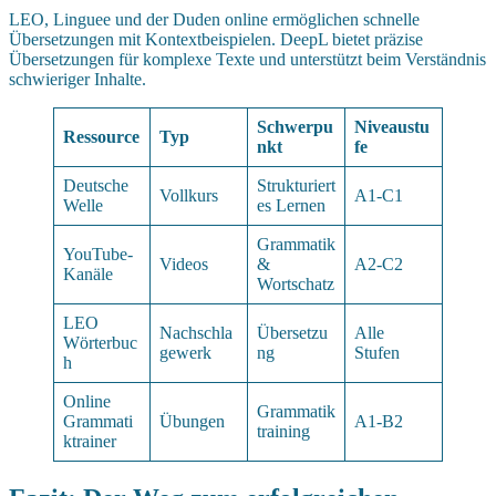
LEO, Linguee und der Duden online ermöglichen schnelle
Übersetzungen mit Kontextbeispielen. DeepL bietet präzise
Übersetzungen für komplexe Texte und unterstützt beim Verständnis
schwieriger Inhalte.
Schwerpu
Niveaustu
Ressource
Typ
nkt
fe
Deutsche
Strukturiert
Vollkurs
A1-C1
Welle
es Lernen
Grammatik
YouTube-
Videos
&
A2-C2
Kanäle
Wortschatz
LEO
Nachschla
Übersetzu
Alle
Wörterbuc
gewerk
ng
Stufen
h
Online
Grammatik
Grammati
Übungen
A1-B2
training
ktrainer