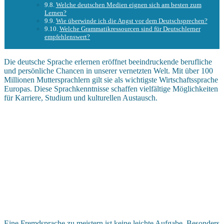
Welche deutschen Medien eignen sich am besten zum
Lernen?
Wie überwinde ich die Angst vor dem Deutschsprechen?
Welche Grammatikressourcen sind für Deutschlerner
empfehlenswert?
Die deutsche Sprache erlernen eröffnet beeindruckende berufliche
und persönliche Chancen in unserer vernetzten Welt. Mit über 100
Millionen Muttersprachlern gilt sie als wichtigste Wirtschaftssprache
Europas. Diese Sprachkenntnisse schaffen vielfältige Möglichkeiten
für Karriere, Studium und kulturellen Austausch.
Eine Fremdsprache zu meistern ist keine leichte Aufgabe. Besonders