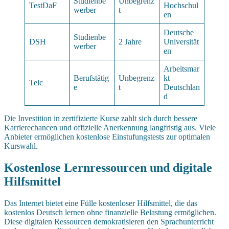
Studienbe
Unbegrenz
TestDaF
Hochschul
werber
t
en
Deutsche
Studienbe
DSH
2 Jahre
Universität
werber
en
Arbeitsmar
Berufstätig
Unbegrenz
kt
Telc
e
t
Deutschlan
d
Die Investition in zertifizierte Kurse zahlt sich durch bessere
Karrierechancen und offizielle Anerkennung langfristig aus. Viele
Anbieter ermöglichen kostenlose Einstufungstests zur optimalen
Kurswahl.
Kostenlose Lernressourcen und digitale
Hilfsmittel
Das Internet bietet eine Fülle kostenloser Hilfsmittel, die das
kostenlos Deutsch lernen ohne finanzielle Belastung ermöglichen.
Diese digitalen Ressourcen demokratisieren den Sprachunterricht