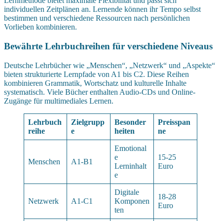
Lernmethode bietet maximale Flexibilität und passt sich
individuellen Zeitplänen an. Lernende können ihr Tempo selbst
bestimmen und verschiedene Ressourcen nach persönlichen
Vorlieben kombinieren.
Bewährte Lehrbuchreihen für verschiedene Niveaus
Deutsche Lehrbücher wie „Menschen“, „Netzwerk“ und „Aspekte“
bieten strukturierte Lernpfade von A1 bis C2. Diese Reihen
kombinieren Grammatik, Wortschatz und kulturelle Inhalte
systematisch. Viele Bücher enthalten Audio-CDs und Online-
Zugänge für multimediales Lernen.
Lehrbuch
Zielgrupp
Besonder
Preisspan
reihe
e
heiten
ne
Emotional
e
15-25
Menschen
A1-B1
Lerninhalt
Euro
e
Digitale
18-28
Netzwerk
A1-C1
Komponen
Euro
ten