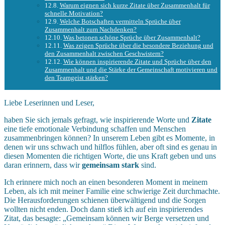
Warum eignen sich kurze Zitate über Zusammenhalt für
schnelle Motivation?
Welche Botschaften vermitteln Sprüche über
Zusammenhalt zum Nachdenken?
Was betonen schöne Sprüche über Zusammenhalt?
Was zeigen Sprüche über die besondere Beziehung und
den Zusammenhalt zwischen Geschwistern?
Wie können inspirierende Zitate und Sprüche über den
Zusammenhalt und die Stärke der Gemeinschaft motivieren und
den Teamgeist stärken?
Liebe Leserinnen und Leser,
haben Sie sich jemals gefragt, wie inspirierende Worte und
Zitate
eine tiefe emotionale Verbindung schaffen und Menschen
zusammenbringen können? In unserem Leben gibt es Momente, in
denen wir uns schwach und hilflos fühlen, aber oft sind es genau in
diesen Momenten die richtigen Worte, die uns Kraft geben und uns
daran erinnern, dass wir
gemeinsam stark
sind.
Ich erinnere mich noch an einen besonderen Moment in meinem
Leben, als ich mit meiner Familie eine schwierige Zeit durchmachte.
Die Herausforderungen schienen überwältigend und die Sorgen
wollten nicht enden. Doch dann stieß ich auf ein inspirierendes
Zitat, das besagte: „Gemeinsam können wir Berge versetzen und