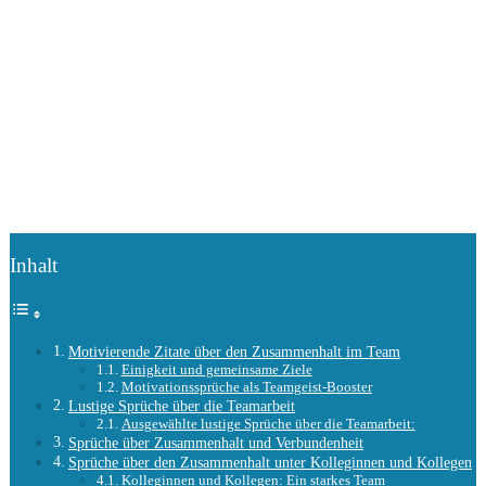
Inhalt
Motivierende Zitate über den Zusammenhalt im Team
Einigkeit und gemeinsame Ziele
Motivationssprüche als Teamgeist-Booster
Lustige Sprüche über die Teamarbeit
Ausgewählte lustige Sprüche über die Teamarbeit:
Sprüche über Zusammenhalt und Verbundenheit
Sprüche über den Zusammenhalt unter Kolleginnen und Kollegen
Kolleginnen und Kollegen: Ein starkes Team