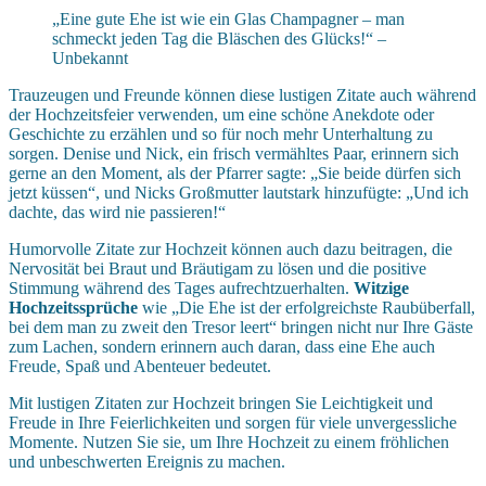
„Eine gute Ehe ist wie ein Glas Champagner – man
schmeckt jeden Tag die Bläschen des Glücks!“ –
Unbekannt
Trauzeugen und Freunde können diese lustigen Zitate auch während
der Hochzeitsfeier verwenden, um eine schöne Anekdote oder
Geschichte zu erzählen und so für noch mehr Unterhaltung zu
sorgen. Denise und Nick, ein frisch vermähltes Paar, erinnern sich
gerne an den Moment, als der Pfarrer sagte: „Sie beide dürfen sich
jetzt küssen“, und Nicks Großmutter lautstark hinzufügte: „Und ich
dachte, das wird nie passieren!“
Humorvolle Zitate zur Hochzeit können auch dazu beitragen, die
Nervosität bei Braut und Bräutigam zu lösen und die positive
Stimmung während des Tages aufrechtzuerhalten.
Witzige
Hochzeitssprüche
wie „Die Ehe ist der erfolgreichste Raubüberfall,
bei dem man zu zweit den Tresor leert“ bringen nicht nur Ihre Gäste
zum Lachen, sondern erinnern auch daran, dass eine Ehe auch
Freude, Spaß und Abenteuer bedeutet.
Mit lustigen Zitaten zur Hochzeit bringen Sie Leichtigkeit und
Freude in Ihre Feierlichkeiten und sorgen für viele unvergessliche
Momente. Nutzen Sie sie, um Ihre Hochzeit zu einem fröhlichen
und unbeschwerten Ereignis zu machen.