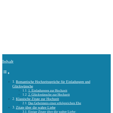
Inhalt
Romantische Hochzeitssprüche für Einladungen und
Glückwünsche
1. Einladungen zur Hochzeit
2. Glückwünsche zur Hochzeit
Klassische Zitate zur Hochzeit
Das Geheimnis einer erfolgreichen Ehe
Zitate über die wahre Liebe
Einige Zitate über die wahre Liebe: