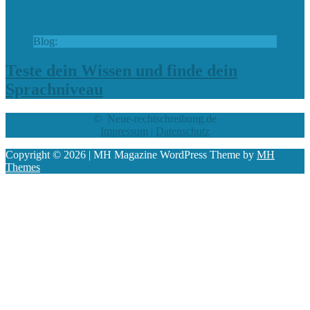
Blog:
Teste dein Wissen und finde dein
Sprachniveau
© Neue-rechtschreibung.de
Impressum
|
Datenschutz
Copyright © 2026 | MH Magazine WordPress Theme by
MH
Themes