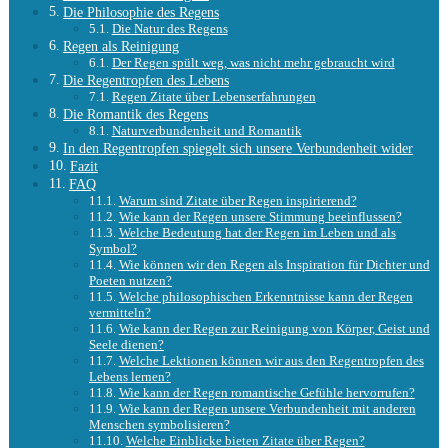
Die Philosophie des Regens
Die Natur des Regens
Regen als Reinigung
Der Regen spült weg, was nicht mehr gebraucht wird
Die Regentropfen des Lebens
Regen Zitate über Lebenserfahrungen
Die Romantik des Regens
Naturverbundenheit und Romantik
In den Regentropfen spiegelt sich unsere Verbundenheit wider
Fazit
FAQ
Warum sind Zitate über Regen inspirierend?
Wie kann der Regen unsere Stimmung beeinflussen?
Welche Bedeutung hat der Regen im Leben und als
Symbol?
Wie können wir den Regen als Inspiration für Dichter und
Poeten nutzen?
Welche philosophischen Erkenntnisse kann der Regen
vermitteln?
Wie kann der Regen zur Reinigung von Körper, Geist und
Seele dienen?
Welche Lektionen können wir aus den Regentropfen des
Lebens lernen?
Wie kann der Regen romantische Gefühle hervorrufen?
Wie kann der Regen unsere Verbundenheit mit anderen
Menschen symbolisieren?
Welche Einblicke bieten Zitate über Regen?