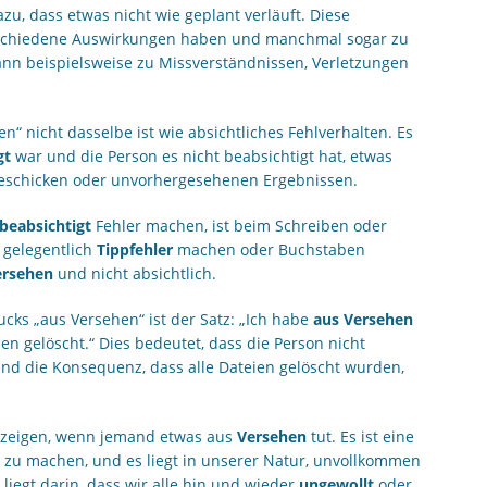
, dass etwas nicht wie geplant verläuft. Diese
schiedene Auswirkungen haben und manchmal sogar zu
nn beispielsweise zu Missverständnissen, Verletzungen
en“ nicht dasselbe ist wie absichtliches Fehlverhalten. Es
gt
war und die Person es nicht beabsichtigt hat, etwas
sgeschicken oder unvorhergesehenen Ergebnissen.
beabsichtigt
Fehler machen, ist beim Schreiben oder
 gelegentlich
Tippfehler
machen oder Buchstaben
ersehen
und nicht absichtlich.
cks „aus Versehen“ ist der Satz: „Ich habe
aus Versehen
en gelöscht.“ Dies bedeutet, dass die Person nicht
 und die Konsequenz, dass alle Dateien gelöscht wurden,
zu zeigen, wenn jemand etwas aus
Versehen
tut. Es ist eine
 zu machen, und es liegt in unserer Natur, unvollkommen
liegt darin, dass wir alle hin und wieder
ungewollt
oder