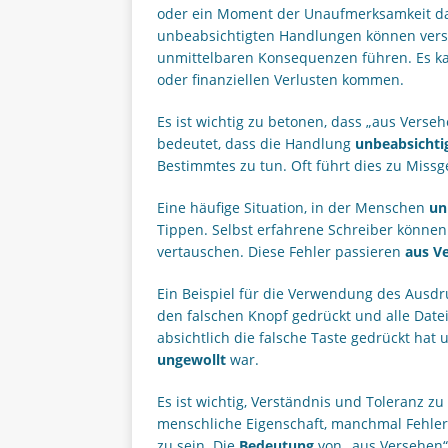
oder ein Moment der Unaufmerksamkeit dazu
unbeabsichtigten Handlungen können ver
unmittelbaren Konsequenzen führen. Es ka
oder finanziellen Verlusten kommen.
Es ist wichtig zu betonen, dass „aus Verseh
bedeutet, dass die Handlung
unbeabsichti
Bestimmtes zu tun. Oft führt dies zu Mis
Eine häufige Situation, in der Menschen
un
Tippen. Selbst erfahrene Schreiber können
vertauschen. Diese Fehler passieren
aus V
Ein Beispiel für die Verwendung des Ausdru
den falschen Knopf gedrückt und alle Datei
absichtlich die falsche Taste gedrückt hat
ungewollt
war.
Es ist wichtig, Verständnis und Toleranz 
menschliche Eigenschaft, manchmal Fehler
zu sein. Die
Bedeutung
von „aus Versehen“ 