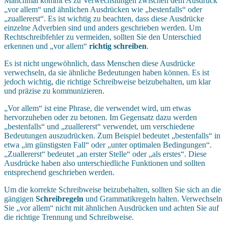
Manchmal kommt es zu Verwechslungen zwischen dem Ausdruck
„vor allem“ und ähnlichen Ausdrücken wie „bestenfalls“ oder
„zuallererst“. Es ist wichtig zu beachten, dass diese Ausdrücke
einzelne Adverbien sind und anders geschrieben werden. Um
Rechtschreibfehler zu vermeiden, sollten Sie den Unterschied
erkennen und „vor allem“
richtig schreiben
.
Es ist nicht ungewöhnlich, dass Menschen diese Ausdrücke
verwechseln, da sie ähnliche Bedeutungen haben können. Es ist
jedoch wichtig, die richtige Schreibweise beizubehalten, um klar
und präzise zu kommunizieren.
„Vor allem“ ist eine Phrase, die verwendet wird, um etwas
hervorzuheben oder zu betonen. Im Gegensatz dazu werden
„bestenfalls“ und „zuallererst“ verwendet, um verschiedene
Bedeutungen auszudrücken. Zum Beispiel bedeutet „bestenfalls“ in
etwa „im günstigsten Fall“ oder „unter optimalen Bedingungen“.
„Zuallererst“ bedeutet „an erster Stelle“ oder „als erstes“. Diese
Ausdrücke haben also unterschiedliche Funktionen und sollten
entsprechend geschrieben werden.
Um die korrekte Schreibweise beizubehalten, sollten Sie sich an die
gängigen
Schreibregeln
und Grammatikregeln halten. Verwechseln
Sie „vor allem“ nicht mit ähnlichen Ausdrücken und achten Sie auf
die richtige Trennung und Schreibweise.