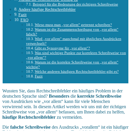
Beispiel für die Bedeutung der richtigen Schreibweise
Andere häufige Rechtschreibfehler
Fazit
FAQ
Wieso muss man „vor allem“ getrennt schreiben?
Warum ist die Zusammenschreibung von „vor allem“
falsch?
Wird „vor allem“ manchmal mit ähnlichen Ausdrücken
verwechselt?
Gibt es Synonyme für „vor allem“?
Was sind wichtige Punkte zur korrekten Schreibweise von
„vor allem“?
Warum ist die korrekte Schreibweise von „vor allem“
wichtig?
Welche anderen häufigen Rechtschreibfehler gibt es?
Fazit
Wussten Sie, dass Rechtschreibfehler ein häufiges Problem in der
deutschen Sprache sind?
Besonders
die
korrekte Schreibweise
von Ausdrücken wie „vor allem“ kann für viele Menschen
verwirrend sein. In diesem Artikel werden wir uns mit der richtigen
Schreibweise von „vor allem“ befassen, um Ihnen dabei zu helfen,
häufige Rechtschreibfehler
zu vermeiden.
Die
falsche Schreibweise
des Ausdrucks „vorallem“ ist ein häufiger