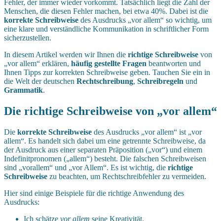
Fehler, der immer wieder vorkommt. Tatsächlich liegt die Zahl der
Menschen, die diesen Fehler machen, bei etwa 40%. Dabei ist die
korrekte Schreibweise
des Ausdrucks „vor allem“ so wichtig, um
eine klare und verständliche Kommunikation in schriftlicher Form
sicherzustellen.
In diesem Artikel werden wir Ihnen die
richtige Schreibweise
von
„vor allem“ erklären,
häufig gestellte Fragen
beantworten und
Ihnen Tipps zur korrekten Schreibweise geben. Tauchen Sie ein in
die Welt der deutschen
Rechtschreibung
,
Schreibregeln
und
Grammatik
.
Die richtige Schreibweise von „vor allem“
Die
korrekte Schreibweise
des Ausdrucks „vor allem“ ist „vor
allem“. Es handelt sich dabei um eine getrennte Schreibweise, da
der Ausdruck aus einer separaten Präposition („vor“) und einem
Indefinitpronomen („allem“) besteht. Die falschen Schreibweisen
sind „vorallem“ und „vor Allem“. Es ist wichtig, die
richtige
Schreibweise
zu beachten, um Rechtschreibfehler zu vermeiden.
Hier sind einige Beispiele für die richtige Anwendung des
Ausdrucks:
Ich schätze
vor allem
seine Kreativität.