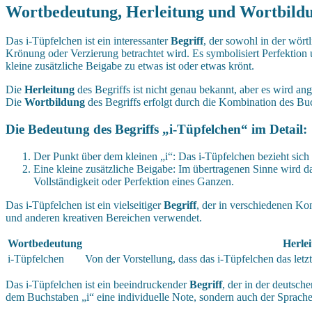
Wortbedeutung, Herleitung und Wortbild
Das i-Tüpfelchen ist ein interessanter
Begriff
, der sowohl in der wört
Krönung oder Verzierung betrachtet wird. Es symbolisiert Perfektion
kleine zusätzliche Beigabe zu etwas ist oder etwas krönt.
Die
Herleitung
des Begriffs ist nicht genau bekannt, aber es wird ang
Die
Wortbildung
des Begriffs erfolgt durch die Kombination des Bu
Die Bedeutung des Begriffs „i-Tüpfelchen“ im Detail:
Der Punkt über dem kleinen „i“: Das i-Tüpfelchen bezieht sic
Eine kleine zusätzliche Beigabe: Im übertragenen Sinne wird da
Vollständigkeit oder Perfektion eines Ganzen.
Das i-Tüpfelchen ist ein vielseitiger
Begriff
, der in verschiedenen Ko
und anderen kreativen Bereichen verwendet.
Wortbedeutung
Herle
i-Tüpfelchen
Von der Vorstellung, dass das i-Tüpfelchen das letzte
Das i-Tüpfelchen ist ein beeindruckender
Begriff
, der in der deutsch
dem Buchstaben „i“ eine individuelle Note, sondern auch der Sprache