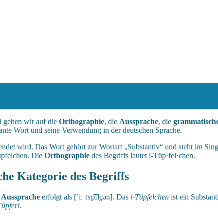
l gehen wir auf die
Orthographie
, die
Aussprache
, die
grammatische
ssante Wort und seine Verwendung in der deutschen Sprache.
endet wird. Das Wort gehört zur Wortart „Substantiv“ und steht im Sing
üpfelchen. Die
Orthographie
des Begriffs lautet i-Tüp·fel·chen.
he Kategorie des Begriffs
e
Aussprache
erfolgt als [ˈiːˌtʏp͡fl̩çən]. Das
i-Tüpfelchen
ist ein Substan
Tüpferl
.