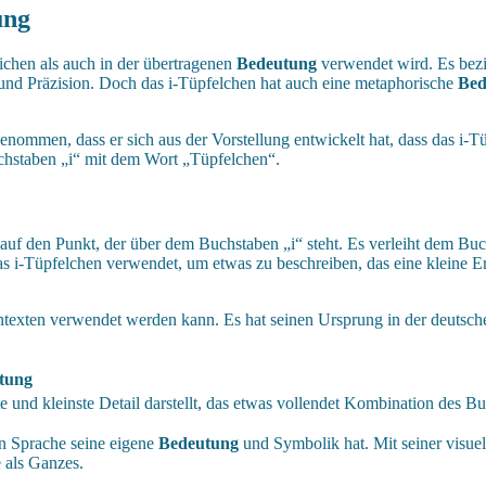
ung
lichen als auch in der übertragenen
Bedeutung
verwendet wird. Es bezie
 und Präzision. Doch das i-Tüpfelchen hat auch eine metaphorische
Bed
enommen, dass er sich aus der Vorstellung entwickelt hat, dass das i-Tüp
chstaben „i“ mit dem Wort „Tüpfelchen“.
h auf den Punkt, der über dem Buchstaben „i“ steht. Es verleiht dem 
s i-Tüpfelchen verwendet, um etwas zu beschreiben, das eine kleine Erg
ntexten verwendet werden kann. Es hat seinen Ursprung in der deutsche
itung
 und kleinste Detail darstellt, das etwas vollendet
Kombination des Bu
en Sprache seine eigene
Bedeutung
und Symbolik hat. Mit seiner visue
 als Ganzes.