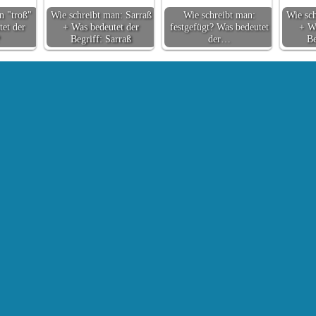
n "troß"
Wie schreibt man: Sarraß
Wie schreibt man:
Wie sc
et der
+ Was bedeutet der
festgefügt? Was bedeutet
+ Wa
Begriff: Sarraß
der…
Be