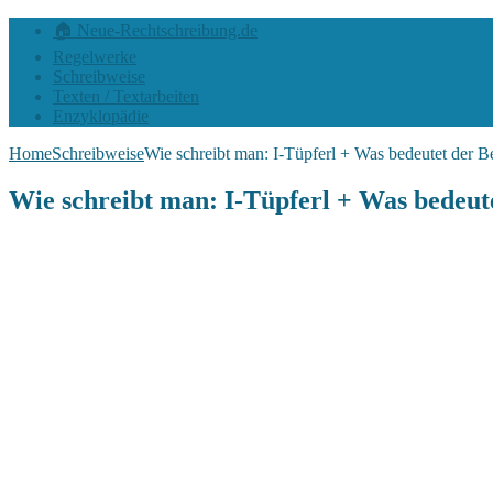
🏠 Neue-Rechtschreibung.de
Regelwerke
Schreibweise
Texten / Textarbeiten
Enzyklopädie
Home
Schreibweise
Wie schreibt man: I-Tüpferl + Was bedeutet der Be
Wie schreibt man: I-Tüpferl + Was bedeute