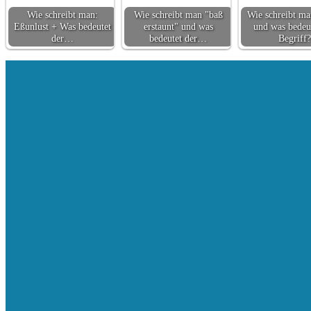
Wie schreibt man:
Wie schreibt man "baß
Wie schreibt ma
Eßunlust + Was bedeutet
erstaunt" und was
und was bedeut
der…
bedeutet der…
Begriff?