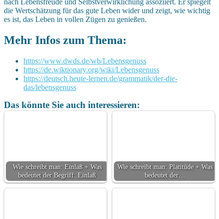
nach Lebensfreude und Selbstverwirklichung assoziiert. Er spiegelt
die Wertschätzung für das gute Leben wider und zeigt, wie wichtig
es ist, das Leben in vollen Zügen zu genießen.
Mehr Infos zum Thema:
https://www.dwds.de/wb/Lebensgenuss
https://de.wiktionary.org/wiki/Lebensgenuss
https://deutsch.heute-lernen.de/grammatik/der-die-
das/lebensgenuss
Das könnte Sie auch interessieren:
Wie schreibt man: Einlaß + Was
Wie schreibt man: Platitüde + Was
bedeutet der Begriff: Einlaß
bedeutet der…