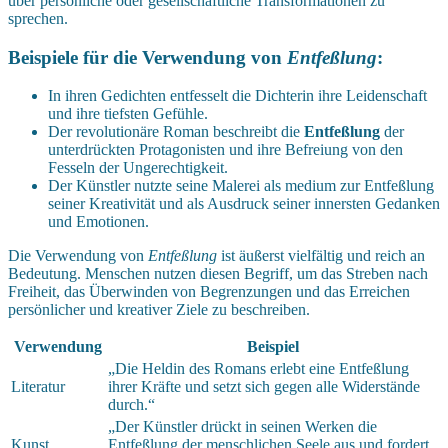
über persönliche oder gesellschaftliche Transformationen zu
sprechen.
Beispiele für die Verwendung von
Entfeßlung
:
In ihren Gedichten entfesselt die Dichterin ihre Leidenschaft
und ihre tiefsten Gefühle.
Der revolutionäre Roman beschreibt die
Entfeßlung
der
unterdrückten Protagonisten und ihre Befreiung von den
Fesseln der Ungerechtigkeit.
Der Künstler nutzte seine Malerei als medium zur Entfeßlung
seiner Kreativität und als Ausdruck seiner innersten Gedanken
und Emotionen.
Die Verwendung von
Entfeßlung
ist äußerst vielfältig und reich an
Bedeutung. Menschen nutzen diesen Begriff, um das Streben nach
Freiheit, das Überwinden von Begrenzungen und das Erreichen
persönlicher und kreativer Ziele zu beschreiben.
Verwendung
Beispiel
„Die Heldin des Romans erlebt eine Entfeßlung
Literatur
ihrer Kräfte und setzt sich gegen alle Widerstände
durch.“
„Der Künstler drückt in seinen Werken die
Kunst
Entfeßlung der menschlichen Seele aus und fordert