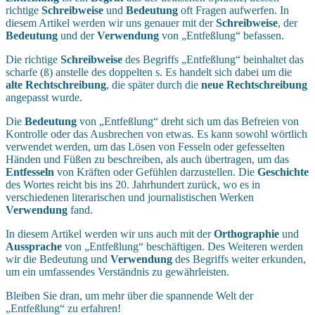
richtige
Schreibweise
und
Bedeutung
oft Fragen aufwerfen. In
diesem Artikel werden wir uns genauer mit der
Schreibweise
, der
Bedeutung
und der
Verwendung
von „Entfeßlung“ befassen.
Die richtige
Schreibweise
des Begriffs „Entfeßlung“ beinhaltet das
scharfe (ß) anstelle des doppelten s. Es handelt sich dabei um die
alte Rechtschreibung
, die später durch die
neue Rechtschreibung
angepasst wurde.
Die
Bedeutung
von „Entfeßlung“ dreht sich um das Befreien von
Kontrolle oder das Ausbrechen von etwas. Es kann sowohl wörtlich
verwendet werden, um das Lösen von Fesseln oder gefesselten
Händen und Füßen zu beschreiben, als auch übertragen, um das
Entfesseln
von Kräften oder Gefühlen darzustellen. Die
Geschichte
des Wortes reicht bis ins 20. Jahrhundert zurück, wo es in
verschiedenen literarischen und journalistischen Werken
Verwendung
fand.
In diesem Artikel werden wir uns auch mit der
Orthographie
und
Aussprache
von „Entfeßlung“ beschäftigen. Des Weiteren werden
wir die Bedeutung und
Verwendung
des Begriffs weiter erkunden,
um ein umfassendes Verständnis zu gewährleisten.
Bleiben Sie dran, um mehr über die spannende Welt der
„Entfeßlung“ zu erfahren!