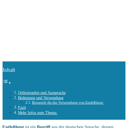
Inhalt
Orthographie und Aussprache
Bedeutung und Verwendung
Beispiele für die Verwendung von Entfeßlung:
Fazit
Mehr Infos zum Thema:
Entfeßlung
ist ein
Begriff
aus der deutschen Sprache, dessen