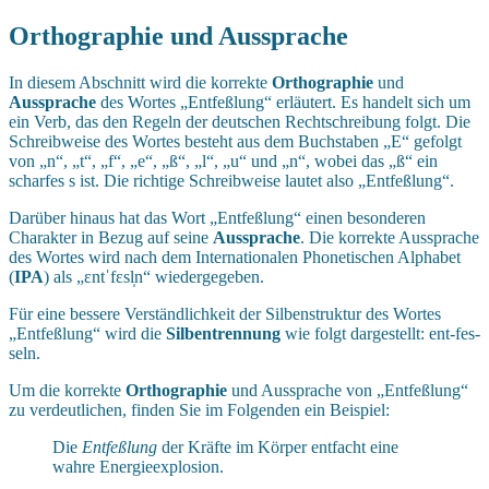
Orthographie und Aussprache
In diesem Abschnitt wird die korrekte
Orthographie
und
Aussprache
des Wortes „Entfeßlung“ erläutert. Es handelt sich um
ein Verb, das den Regeln der deutschen Rechtschreibung folgt. Die
Schreibweise des Wortes besteht aus dem Buchstaben „E“ gefolgt
von „n“, „t“, „f“, „e“, „ß“, „l“, „u“ und „n“, wobei das „ß“ ein
scharfes s ist. Die richtige Schreibweise lautet also „Entfeßlung“.
Darüber hinaus hat das Wort „Entfeßlung“ einen besonderen
Charakter in Bezug auf seine
Aussprache
. Die korrekte Aussprache
des Wortes wird nach dem Internationalen Phonetischen Alphabet
(
IPA
) als „ɛntˈfɛsl̩n“ wiedergegeben.
Für eine bessere Verständlichkeit der Silbenstruktur des Wortes
„Entfeßlung“ wird die
Silbentrennung
wie folgt dargestellt: ent-fes-
seln.
Um die korrekte
Orthographie
und Aussprache von „Entfeßlung“
zu verdeutlichen, finden Sie im Folgenden ein Beispiel:
Die
Entfeßlung
der Kräfte im Körper entfacht eine
wahre Energieexplosion.