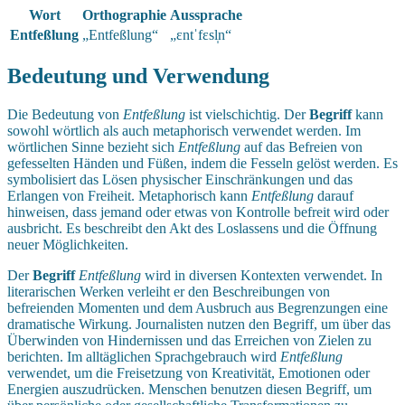
Wort
Orthographie
Aussprache
Entfeßlung
„Entfeßlung“
„ɛntˈfɛsl̩n“
Bedeutung und Verwendung
Die Bedeutung von
Entfeßlung
ist vielschichtig. Der
Begriff
kann
sowohl wörtlich als auch metaphorisch verwendet werden. Im
wörtlichen Sinne bezieht sich
Entfeßlung
auf das Befreien von
gefesselten Händen und Füßen, indem die Fesseln gelöst werden. Es
symbolisiert das Lösen physischer Einschränkungen und das
Erlangen von Freiheit. Metaphorisch kann
Entfeßlung
darauf
hinweisen, dass jemand oder etwas von Kontrolle befreit wird oder
ausbricht. Es beschreibt den Akt des Loslassens und die Öffnung
neuer Möglichkeiten.
Der
Begriff
Entfeßlung
wird in diversen Kontexten verwendet. In
literarischen Werken verleiht er den Beschreibungen von
befreienden Momenten und dem Ausbruch aus Begrenzungen eine
dramatische Wirkung. Journalisten nutzen den Begriff, um über das
Überwinden von Hindernissen und das Erreichen von Zielen zu
berichten. Im alltäglichen Sprachgebrauch wird
Entfeßlung
verwendet, um die Freisetzung von Kreativität, Emotionen oder
Energien auszudrücken. Menschen benutzen diesen Begriff, um