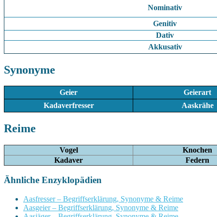
Nominativ
Genitiv
Dativ
Akkusativ
Synonyme
Geier
Geierart
Kadaverfresser
Aaskrähe
Reime
Vogel
Knochen
Kadaver
Federn
Ähnliche Enzyklopädien
Aasfresser – Begriffserklärung, Synonyme & Reime
Aasgeier – Begriffserklärung, Synonyme & Reime
Aasjäger – Begriffserklärung, Synonyme & Reime