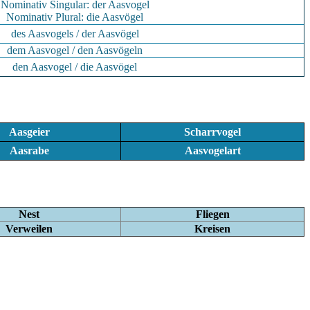
Nominativ Singular: der Aasvogel
Nominativ Plural: die Aasvögel
des Aasvogels / der Aasvögel
dem Aasvogel / den Aasvögeln
den Aasvogel / die Aasvögel
Aasgeier
Scharrvogel
Aasrabe
Aasvogelart
Nest
Fliegen
Verweilen
Kreisen