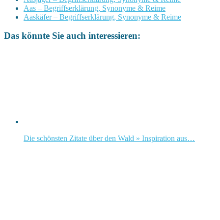
Aas – Begriffserklärung, Synonyme & Reime
Aaskäfer – Begriffserklärung, Synonyme & Reime
Das könnte Sie auch interessieren:
Die schönsten Zitate über den Wald » Inspiration aus…