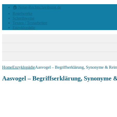
🏠 Neue-Rechtschreibung.de
Regelwerke
Schreibweise
Texten / Textarbeiten
Enzyklopädie
Home
Enzyklopädie
Aasvogel – Begriffserklärung, Synonyme & Rei
Aasvogel – Begriffserklärung, Synonyme 