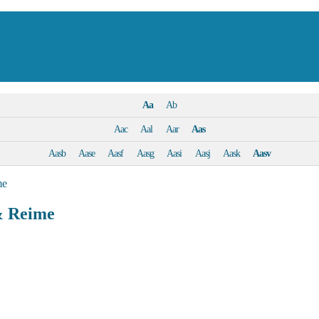
Aa
Ab
Aac
Aal
Aar
Aas
Aasb
Aase
Aasf
Aasg
Aasi
Aasj
Aask
Aasv
me
& Reime