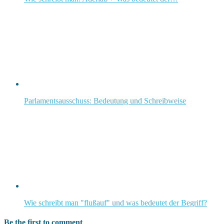
Parlamentsausschuss: Bedeutung und Schreibweise
Wie schreibt man "flußauf" und was bedeutet der Begriff?
Be the first to comment