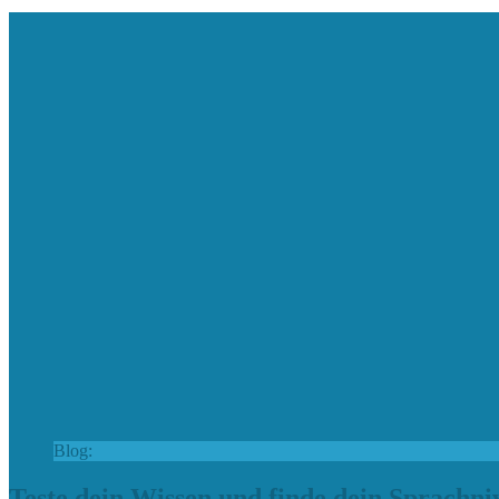
Blog:
Teste dein Wissen und finde dein Sprachni