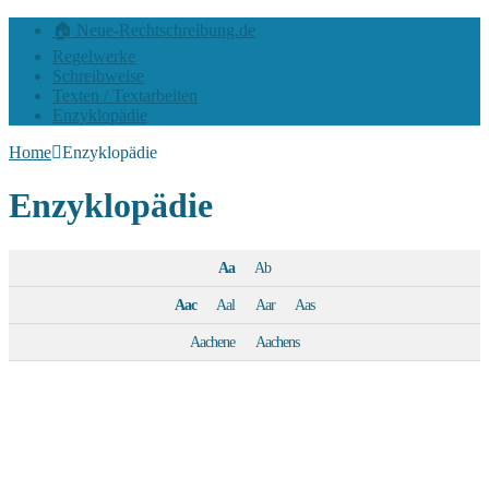
🏠 Neue-Rechtschreibung.de
Regelwerke
Schreibweise
Texten / Textarbeiten
Enzyklopädie
Home
Enzyklopädie
Enzyklopädie
Aa
Ab
Aac
Aal
Aar
Aas
Aachene
Aachens