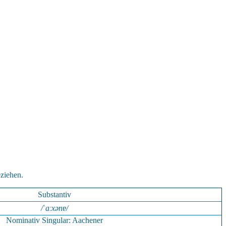
eziehen.
Substantiv
/ˈaːxənɐ/
Nominativ Singular: Aachener