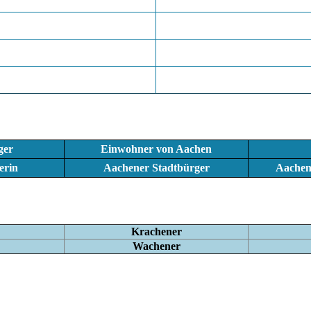
ger
Einwohner von Aachen
erin
Aachener Stadtbürger
Aachen
Krachener
Wachener