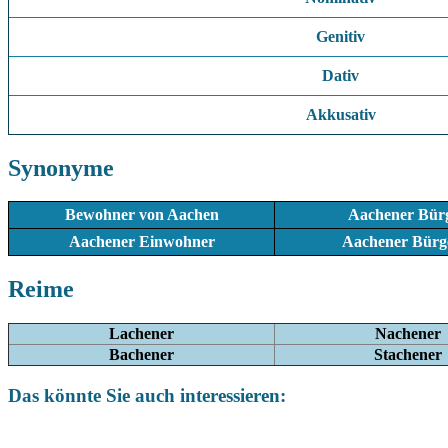
Genitiv
Dativ
Akkusativ
Synonyme
Bewohner von Aachen
Aachener Bür
Aachener Einwohner
Aachener Bürg
Reime
Lachener
Nachener
Bachener
Stachener
Das könnte Sie auch interessieren: