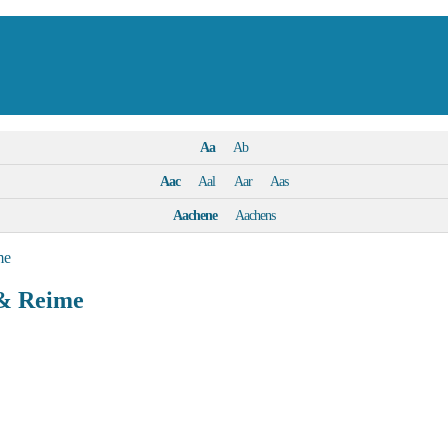
Aa
Ab
Aac
Aal
Aar
Aas
Aachene
Aachens
me
 & Reime