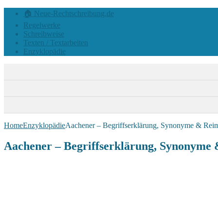
🏠 Neue-Rechtschreibung.de
Regelwerke
Schreibweise
Texten / Textarbeiten
Enzyklopädie
Home
Enzyklopädie
Aachener – Begriffserklärung, Synonyme & Rei
Aachener – Begriffserklärung, Synonyme