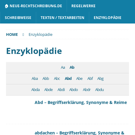
🏠 NEUE-RECHTSCHREIBUNG.DE
REGELWERKE
SCHREIBWEISE
TEXTEN / TEXTARBEITEN
ENZYKLOPÄDIE
HOME
Enzyklopädie
Enzyklopädie
Aa
Ab
Aba
Abb
Abc
Abd
Abe
Abf
Abg
Abda
Abde
Abdi
Abdo
Abdr
Abdu
Abd – Begriffserklärung, Synonyme & Reime
abdachen – Begriffserklärung, Synonyme &