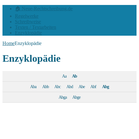
🏠 Neue-Rechtschreibung.de
Regelwerke
Schreibweise
Texten / Textarbeiten
Enzyklopädie
Home
Enzyklopädie
Enzyklopädie
Aa
Ab
Aba
Abb
Abc
Abd
Abe
Abf
Abg
Abga
Abge