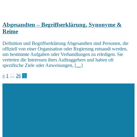
Abgesandten – Begriffserklärung, Synonyme &
Reime
Definition und Begriffserklärung Abgesandten sind Personen, die
offiziell von einer Organisation oder Regierung entsandt werden,
um bestimmte Aufgaben oder Verhandlungen zu erledigen. Sie
vertreten die Interessen ihres Auftraggebers und haben oft
spezifische Ziele oder Anweisungen,
[…]
Seitennummerierung
«
1
…
26
27
der
Beiträge