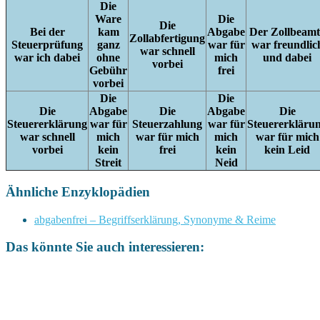
Die
Ware
Die
Die
Bei der
kam
Abgabe
Der Zollbeamt
Zollabfertigung
Steuerprüfung
ganz
war für
war freundlic
war schnell
war ich dabei
ohne
mich
und dabei
vorbei
Gebühr
frei
vorbei
Die
Die
Die
Abgabe
Die
Abgabe
Die
Steuererklärung
war für
Steuerzahlung
war für
Steuererkläru
war schnell
mich
war für mich
mich
war für mich
vorbei
kein
frei
kein
kein Leid
Streit
Neid
Ähnliche Enzyklopädien
abgabenfrei – Begriffserklärung, Synonyme & Reime
Das könnte Sie auch interessieren: