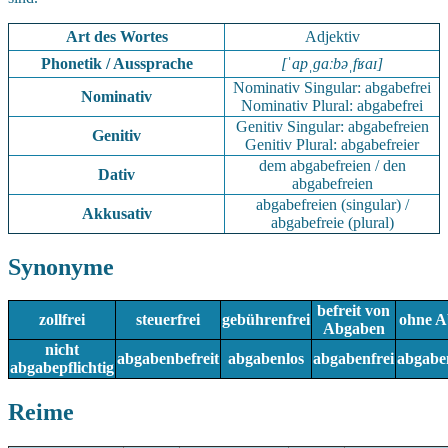
Art des Wortes
Adjektiv
Phonetik / Aussprache
[ˈapˌɡaːbəˌfʁaɪ]
Nominativ Singular: abgabefrei
Nominativ
Nominativ Plural: abgabefrei
Genitiv Singular: abgabefreien
Genitiv
Genitiv Plural: abgabefreier
dem abgabefreien / den
Dativ
abgabefreien
abgabefreien (singular) /
Akkusativ
abgabefreie (plural)
Synonyme
befreit von
zollfrei
steuerfrei
gebührenfrei
ohne A
Abgaben
nicht
abgabenbefreit
abgabenlos
abgabenfrei
abgaben
abgabepflichtig
Reime