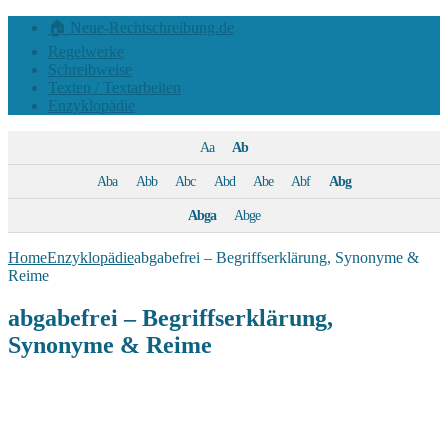
🏠 Neue-Rechtschreibung.de
Regelwerke
Schreibweise
Texten / Textarbeiten
Enzyklopädie
Aa
Ab
Aba
Abb
Abc
Abd
Abe
Abf
Abg
Abga
Abge
Home
Enzyklopädie
abgabefrei – Begriffserklärung, Synonyme &
Reime
abgabefrei – Begriffserklärung,
Synonyme & Reime