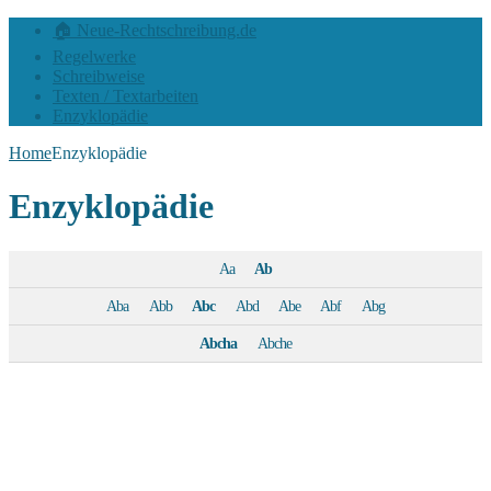
🏠 Neue-Rechtschreibung.de
Regelwerke
Schreibweise
Texten / Textarbeiten
Enzyklopädie
Home
Enzyklopädie
Enzyklopädie
Aa
Ab
Aba
Abb
Abc
Abd
Abe
Abf
Abg
Abcha
Abche