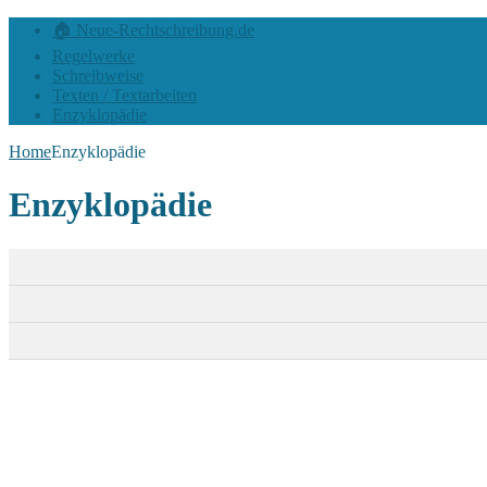
🏠 Neue-Rechtschreibung.de
Regelwerke
Schreibweise
Texten / Textarbeiten
Enzyklopädie
Home
Enzyklopädie
Enzyklopädie