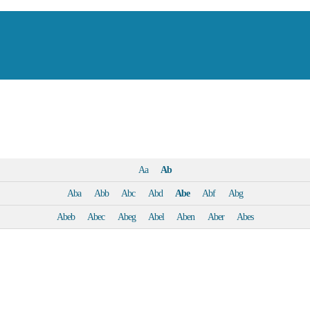
Aa
Ab
Aba
Abb
Abc
Abd
Abe
Abf
Abg
Abeb
Abec
Abeg
Abel
Aben
Aber
Abes