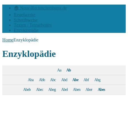
🏠 Neue-Rechtschreibung.de
Regelwerke
Schreibweise
Texten / Textarbeiten
Enzyklopädie
Home
Enzyklopädie
Enzyklopädie
Aa
Ab
Aba
Abb
Abc
Abd
Abe
Abf
Abg
Abeb
Abec
Abeg
Abel
Aben
Aber
Abes