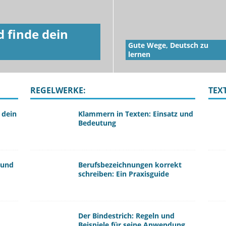
d finde dein
Gute Wege, Deutsch zu
lernen
REGELWERKE:
TEX
 dein
Klammern in Texten: Einsatz und
Bedeutung
 und
Berufsbezeichnungen korrekt
schreiben: Ein Praxisguide
Der Bindestrich: Regeln und
Beispiele für seine Anwendung