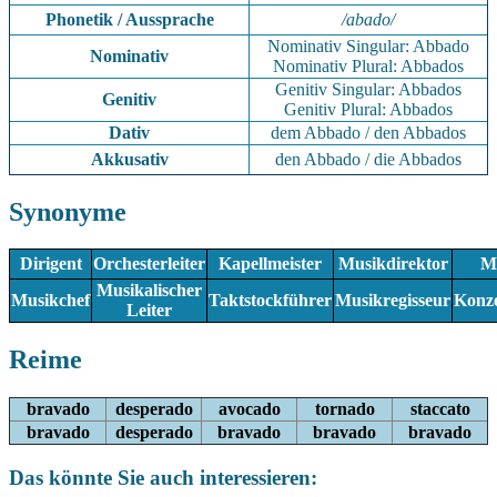
Phonetik / Aussprache
/abado/
Nominativ Singular: Abbado
Nominativ
Nominativ Plural: Abbados
Genitiv Singular: Abbados
Genitiv
Genitiv Plural: Abbados
Dativ
dem Abbado / den Abbados
Akkusativ
den Abbado / die Abbados
Synonyme
Dirigent
Orchesterleiter
Kapellmeister
Musikdirektor
M
Musikalischer
Musikchef
Taktstockführer
Musikregisseur
Konze
Leiter
Reime
bravado
desperado
avocado
tornado
staccato
bravado
desperado
bravado
bravado
bravado
Das könnte Sie auch interessieren: