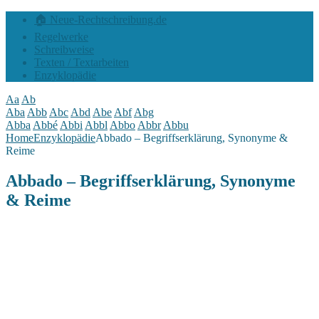
🏠 Neue-Rechtschreibung.de
Regelwerke
Schreibweise
Texten / Textarbeiten
Enzyklopädie
Aa
Ab
Aba
Abb
Abc
Abd
Abe
Abf
Abg
Abba
Abbé
Abbi
Abbl
Abbo
Abbr
Abbu
Home
Enzyklopädie
Abbado – Begriffserklärung, Synonyme &
Reime
Abbado – Begriffserklärung, Synonyme
& Reime