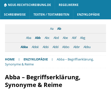
🏠 NEUE-RECHTSCHREIBUNG.DE
REGELWERKE
SCHREIBWEISE
TEXTEN / TEXTARBEITEN
ENZYKLOPÄDIE
Aa
Ab
Aba
Abb
Abc
Abd
Abe
Abf
Abg
Abba
Abbé
Abbi
Abbl
Abbo
Abbr
Abbu
HOME
ENZYKLOPÄDIE
Abba – Begriffserklärung,
Synonyme & Reime
Abba – Begriffserklärung,
Synonyme & Reime