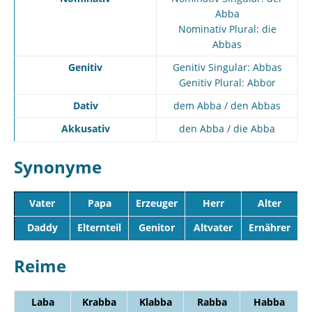
Abba
Nominativ Plural: die
Abbas
Genitiv
Genitiv Singular: Abbas
Genitiv Plural: Abbor
Dativ
dem Abba / den Abbas
Akkusativ
den Abba / die Abba
Synonyme
Vater
Papa
Erzeuger
Herr
Alter
Daddy
Elternteil
Genitor
Altvater
Ernährer
Reime
Laba
Krabba
Klabba
Rabba
Habba